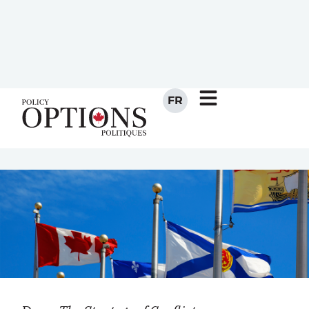
more importantly, their
involvement will allow Canada
to gain time.
JULY 25, 2017
BY
STÉPHANE PAQUIN