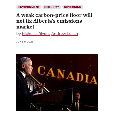
ENVIRONMENT
ECONOMY
GOVERNING
A weak carbon-price floor will
not fix Alberta’s emissions
market
by
Nicholas Rivers
Andrew Leach
JUNE 8, 2026