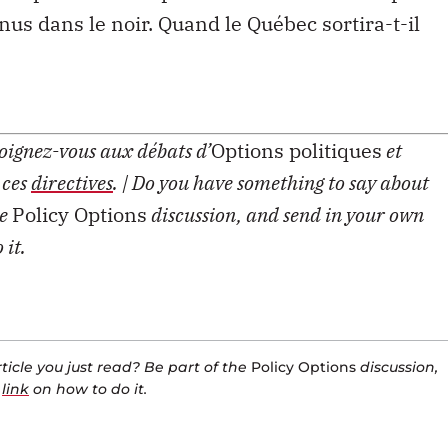
s dans le noir. Quand le Québec sortira-t-il
Joignez-vous aux débats d’
Options politiques
et
 ces
directives
.
| Do you have something to say about
he
Policy Options
discussion, and send in your own
 it.
icle you just read? Be part of the
Policy Options
discussion,
a
link
on how to do it.