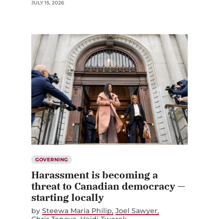
JULY 15, 2026
GOVERNING
Harassment is becoming a
threat to Canadian democracy —
starting locally
by
Steewa Maria Philip
Joel Sawyer
Chris Tenove
Heidi Tworek