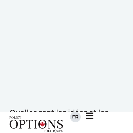
FR
Le parti
nationaliste de
Dominique
Anglade ?
Quelles sont les idées et les
motivations de la première
femme à diriger le PLQ ? Que