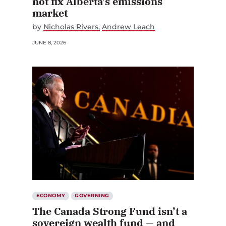
not fix Alberta’s emissions
market
by
Nicholas Rivers
Andrew Leach
JUNE 8, 2026
ECONOMY
GOVERNING
The Canada Strong Fund isn’t a
sovereign wealth fund — and