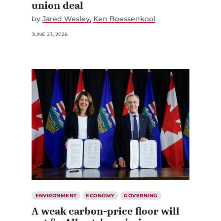
union deal
by
Jared Wesley
Ken Boessenkool
JUNE 23, 2026
ENVIRONMENT
ECONOMY
GOVERNING
A weak carbon-price floor will