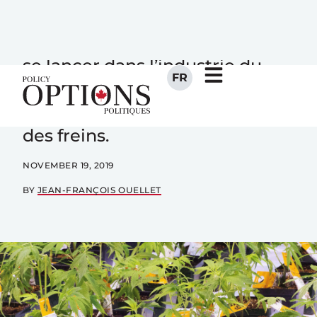
Le Québec a l’espace, l’énergie
et les talents nécessaires pour
se lancer dans l’industrie du
cannabis, mais le législateur et
les bailleurs de fonds y mettent
des freins.
NOVEMBER 19, 2019
BY
JEAN-FRANÇOIS OUELLET