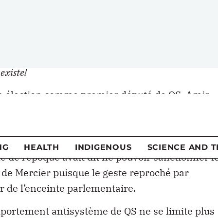
lant les ressources dont disposent les forces d
e n’est pas un problème en soi! […] Ici au Québec et en
s, mais il faut qu’on se rappelle collectivement que le
existe!
on élection comme premier député de QS, Amir
 controverse lors d’une manifestation, ayant
 président américain. Pour se justifier, le
 « renouveler la culture politique au Québec »
. Le
e de l’époque avait dit ne pouvoir sanctionner l
de Mercier puisque le geste reproché par
eur de l’enceinte parlementaire.
portement antisystème de QS ne se limite plus