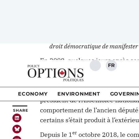
les
propos de Manon Massé, en cib
l’ordre
, au sujet de ce droit.
Et vous savez, une manifestation, c
France, les policiers ont des moyen
droit démocratique de manifester 
En 2008, quelques jours après s
Khadir avait d’ailleurs soulevé la
lancé son soulier sur une image du
nouveau député
affirmait vouloir
président de l’Assemblée national
comportement de l’ancien député 
certains s’était produit à l’extéri
er
Depuis le 1
octobre 2018, le com