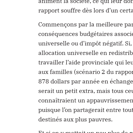
animent la société, ce qui leur do
rapport souffre dès lors d’un cer
Commençons par la meilleure parti
conséquences budgétaires associée
universelle ou d’impôt négatif. Si
allocation universelle en redistr
travailler l’aide provinciale qui l
aux familles (scénario 2 du rappo
878 dollars par année en échange d
serait un petit extra, mais tous 
connaîtraient un appauvrissement m
puisque l’on partagerait entre tou
destinés aux plus pauvres.
Et si on y mettait un peu plus de