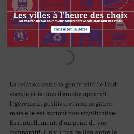
revenu médian (une donnée qui indique
le caractère plus ou moins généreux de
l’aide sociale) et les taux d’emploi dans
les principaux pays de l’OCDE en 2012.
La relation entre la générosité de l’aide
sociale et le taux d’emploi apparaît
légèrement positive, et non négative,
mais elle est surtout non significative.
Essentiellement, d’un point de vue
comparatif, il n’y a pas de lien entre le