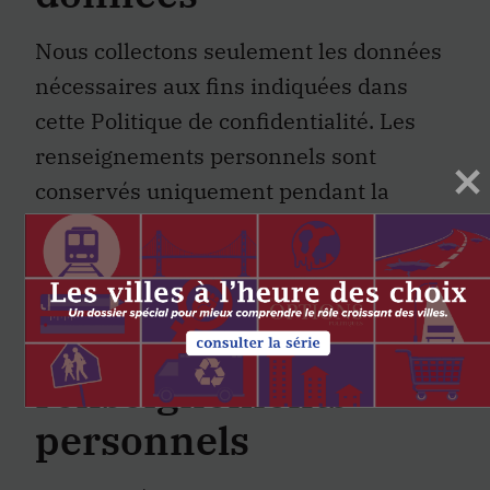
Nous collectons seulement les données
nécessaires aux fins indiquées dans
cette Politique de confidentialité. Les
renseignements personnels sont
conservés uniquement pendant la
période nécessaire àces fins. Nous ne
divulguons aucun renseignement
personnel àdes tierces parties.
Protection des
renseignements
personnels