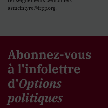
renseignements personnels
à
smcintyre@irpp.org
.
Abonnez-vous
à l'infolettre
d'
Options
politiques