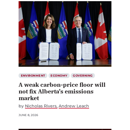
ENVIRONMENT
ECONOMY
GOVERNING
A weak carbon-price floor will
not fix Alberta’s emissions
market
by
Nicholas Rivers
Andrew Leach
JUNE 8, 2026