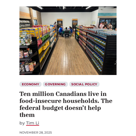
ECONOMY
GOVERNING
SOCIAL POLICY
Ten million Canadians live in
food-insecure households. The
federal budget doesn’t help
them
by
Tim Li
NOVEMBER 28, 2025