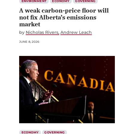
ENVIRONMENT
ECONOMY
GOVERNING
A weak carbon-price floor will
not fix Alberta’s emissions
market
by
Nicholas Rivers
Andrew Leach
JUNE 8, 2026
ECONOMY
GOVERNING