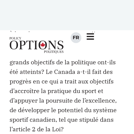
initialement à 10 ans.
L’heure des bilans est donc arrivée, et le
gouvernement conservateur se prépare
à imprimer sa marque sur cette
politique mise en place par les libéraux,
voire à la réécrire au complet. Les
grands objectifs de la politique ont-ils
été atteints? Le Canada a-t-il fait des
progrès en ce qui a trait aux objectifs
d’accroître la pratique du sport et
d’appuyer la poursuite de l’excellence,
de développer le potentiel du système
sportif canadien, tel que stipulé dans
l’article 2 de la Loi?