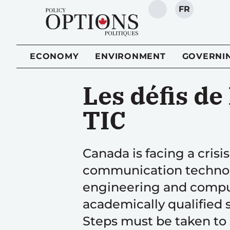
FR
SEARCH
ECONOMY
ENVIRONMENT
GOVERNI
Les défis de
TIC
Canada is facing a crisi
communication technolog
engineering and compu
academically qualified 
Steps must be taken to s