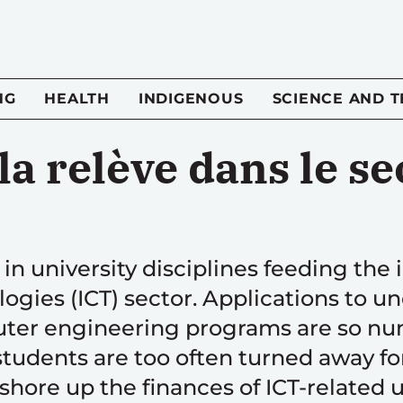
NG
HEALTH
INDIGENOUS
SCIENCE AND 
 la relève dans le s
s in university disciplines feeding th
ies (ICT) sector. Applications to un
ter engineering programs are so nu
students are too often turned away for
hore up the finances of ICT-related un