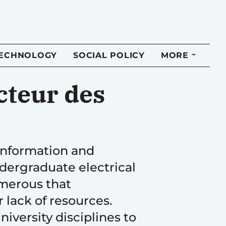
TECHNOLOGY
SOCIAL POLICY
MORE
ecteur des
e information and
dergraduate electrical
merous that
 lack of resources.
iversity disciplines to