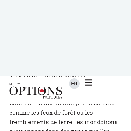
sa gestion des inondations avec ce qui
se fait ailleurs dans le monde et dans
d’autres provinces canadiennes. C’est
d’autant plus difficile à comprendre que
notre territoire est caractérisé par une
abondance de rivières et de lacs, qu’une
grande partie de la population vit à
proximité d’un plan d’eau et que le coût
sociétal des inondations est
considérable et récurrent.
Contrairement à des catastrophes
naturelles d’une nature plus aléatoire,
comme les feux de forêt ou les
tremblements de terre, les inondations