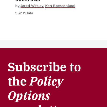
by
Jared Wesley
Ken Boessenkool
JUNE 23, 2026
Subscribe to
the
Policy
Options