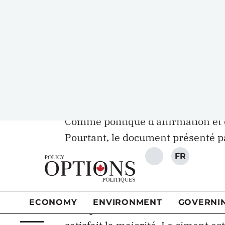
canadiennes — intitulée
Québécois,
publique, le premier ministre Just
main, en stipulant qu’«
on ne rouv
chroniqueurs ont presque tous co
dans la conversation préliminair
amorcer.
Comme politique d’affirmation et d
Pourtant, le document présenté pa
informé par les recherches univers
largement dans la continuité des 
Mais pour la plupart des Canadiens,
être question de revenir sur un ar
satisfait la majorité. Le ciment es