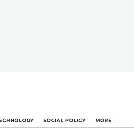
Alain Noël
Alain Noël is professor emeritus of
political science at the Université de
Montréal. He is the author of
Utopies
provisoires: essais de politiques
sociales
(Québec Amérique, 2019).
MORE FROM THIS AUTHOR