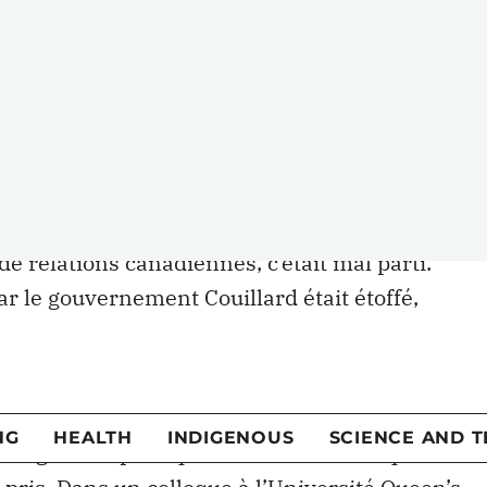
 notre façon d’être Canadiens
— ne soit rendue
in Trudeau l’avait déjà balayée du revers de la
re pas la Constitution
». Au Canada anglais, les
nclu qu’il valait mieux ne pas même s’engager
e que le gouvernement du Québec voulait
e relations canadiennes, c’était mal parti.
r le gouvernement Couillard était étoffé,
itaires de pointe sur le fédéralisme et
positions historiques du Québec.
 l’affaire est entendue et classée. Il ne saurait
rangement politique et institutionnel qui
t pris. Dans un colloque à l’Université Queen’s