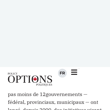
de certaines fonctions administratives.
À l’ère des Facebook, MySpace et
Twitter, c’est l’essence même de la
relation entre le gouvernement et le
citoyen qui est appelée à se transformer.
En partie, cette transformation est le
résultat des avancées technologiques
des 15 dernières années, mais de plus
en plus, elle est aussi provoquée par les
attentes de la nouvelle génération
d’électeurs. Ce n’est pas par hasard que
pas moins de 12gouvernements —
fédéral, provinciaux, municipaux — ont
lancé, depuis 2000, des initiatives visant