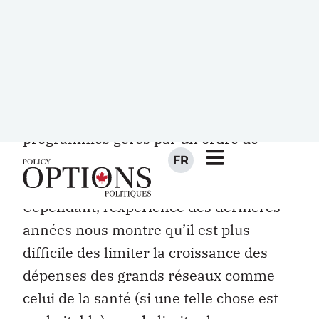
réseaux de prestation de services à la
population (santé, éducation, routes,
etc.), l’essentiel du budget fédéral est
consacré à divers programmes de
transferts. Notre propos n’est pas ici de
discuter de l’importance relative des
programmes gérés par un ordre de
gouvernement ou l’autre, ni de leur
impact direct sur les individus.
Cependant, l’expérience des dernières
années nous montre qu’il est plus
difficile des limiter la croissance des
dépenses des grands réseaux comme
celui de la santé (si une telle chose est