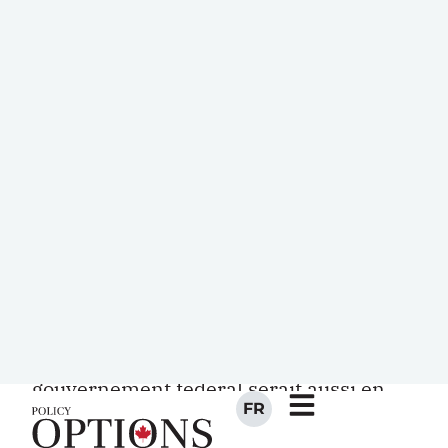
Canada serait mieux équipé pour
s’attaquer aux problèmes de plus en
plus nombreux qui débordent les
frontières provinciales, nationales, voire
internationales, et exigent un exercice
complémentaire des pouvoirs
souverains des deux ordres de
gouvernement. Problèmes
d’environnement, d’immigration, de
transport, de télécommunications, de
macrogestion de l’union économique
canadienne, etc. Avec ce nouvel outil, le
gouvernement fédéral serait aussi en
meilleure posture pour coopter les