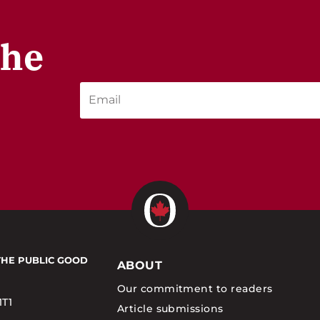
the
THE PUBLIC GOOD
ABOUT
Our commitment to readers
1T1
Article submissions