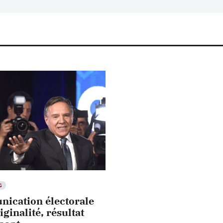
G
ication électorale
iginalité, résultat