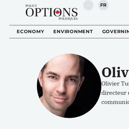
FR
SEARCH
ECONOMY
ENVIRONMENT
GOVERNI
Oli
Olivier T
directeur
communica