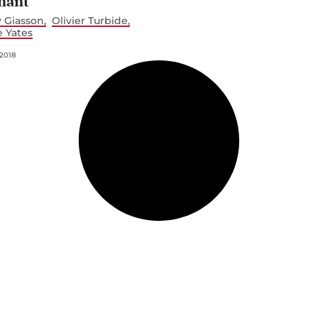
nant
y Giasson
Olivier Turbide
 Yates
2018