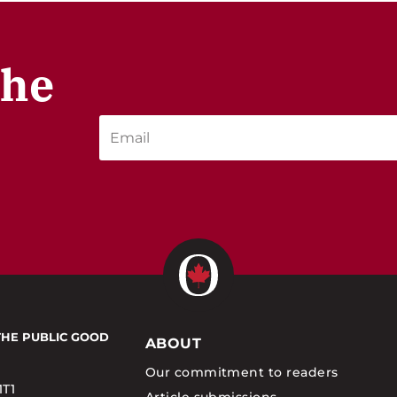
the
THE PUBLIC GOOD
ABOUT
Our commitment to readers
1T1
Article submissions