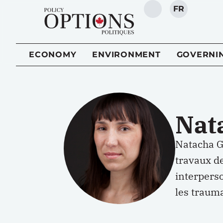
FR
SEARCH
ECONOMY
ENVIRONMENT
GOVERNI
Nat
Natacha G
travaux de
interperso
les trauma