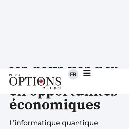
FR
Transformer
les défis liés à la
cybersécurité
en opportunités
économiques
L’informatique quantique