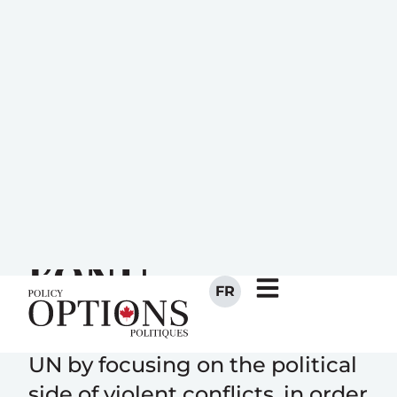
FR
Replacer la paix
au cœur des
opérations de
l’ONU
Canada should recommit to the
UN by focusing on the political
side of violent conflicts, in order