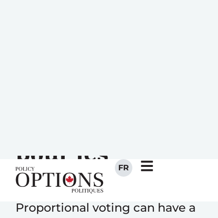
FR
La réforme
électorale : une
lueur d’espoir
pour les
femmes ?
Proportional voting can have a