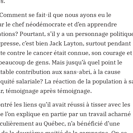
s.
 Comment se fait-il que nous ayons eu le
ur le chef néodémocrate et d’en apprendre
ations? Pourtant, s’il y a un personnage politiqu
 presse, c’est bien Jack Layton, surtout pendant
tte contre le cancer était connue, son courage et
beaucoup de gens. Mais jusqu’à quel point le
itable contribution aux sans-abri, à la cause
uité salariale? La réaction de la population à s
our, témoignage après témoignage.
tré les liens qu’il avait réussi à tisser avec les
ue l’on explique en partie par un travail acharné
ticulièrement au Québec, n’a bénéficié d’une
r de la deuxième moitié de la campagne. On se