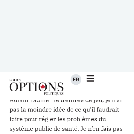
La médecine a fait depuis un
siècle des progrès sans répit,
inventant par milliers des
maladies nouvelles.
Louis Scutenaire, Mes inscriptions
Autant l’admettre d’entrée de jeu, je n’ai
pas la moindre idée de ce qu’il faudrait
faire pour régler les problèmes du
système public de santé. Je n’en fais pas