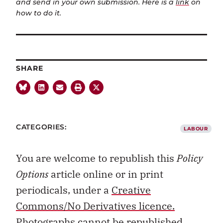
and send in your own submission. Here is a
link
on
how to do it.
SHARE
CATEGORIES:
LABOUR
You are welcome to republish this
Policy
Options
article online or in print
periodicals, under a
Creative
Commons/No Derivatives licence.
Photographs cannot be republished.