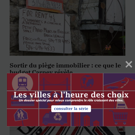
Sortir du piège immobilier : ce que le
budget Carney révèle
par
Eric Champagne
Gabriel Imbeau
Mathieu Fleury
16 DÉCEMBRE 2025