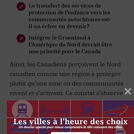
Le transfert des services de
protection de l’enfance vers les
communautés autochtones est-
il un échec en devenir?
Intégrer le Groenland à
l’Amérique du Nord devrait être
une priorité pour le Canada
Ainsi, les Canadiens perçoivent le Nord
canadien comme une région à protéger
plutôt qu’une zone où des communautés
vivent et s’activent. Ce constat s’observe
aussi dans le domaine des contrats
publics. Notre sondage montre que les
répondants privilégient, dans une plus
grande mesure, l’octroi de contrats