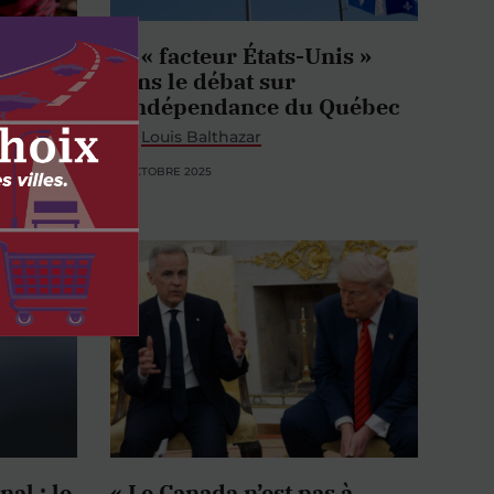
Le « facteur États-Unis »
onnes
dans le débat sur
icap
l’indépendance du Québec
par
Louis Balthazar
17 OCTOBRE 2025
al : le
« Le Canada n’est pas à