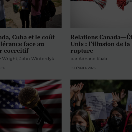
da, Cuba et le coût
Relations Canada―Ét
olérance face au
Unis : l’illusion de la
 coercitif
rupture
y Wright
John Winterdyk
par
Adnane Kaab
026
16 FÉVRIER 2026