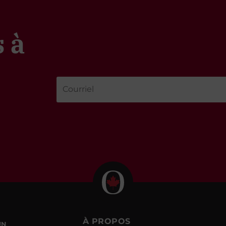
 à
À PROPOS
UN