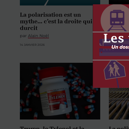
La polarisation est un
Y a-t-i
mythe… c’est la droite qui se
Trump 
durcit
par
Karin
Jean-Fran
par
Alain Noël
4 NOVEMBRE
14 JANVIER 2026
Trump, le Tylenol et la
La poli