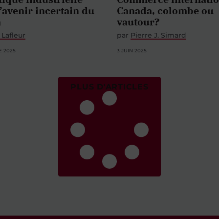
l’avenir incertain du
Canada, colombe ou
a
vautour?
 Lafleur
par
Pierre J. Simard
E 2025
3 JUIN 2025
PLUS D'ARTICLES