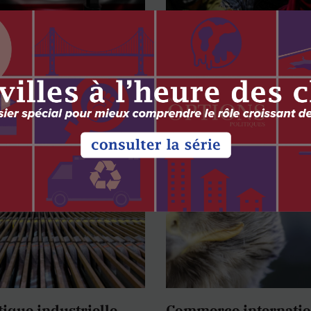
l (encore) trop de
Aide internationale :
dans les médias?
l’exclusion des pers
en situation de hand
e Prémont
doit cesser
çois Daoust
par
Anne Delorme
 2025
3 NOVEMBRE 2025
tique industrielle
Commerce internation