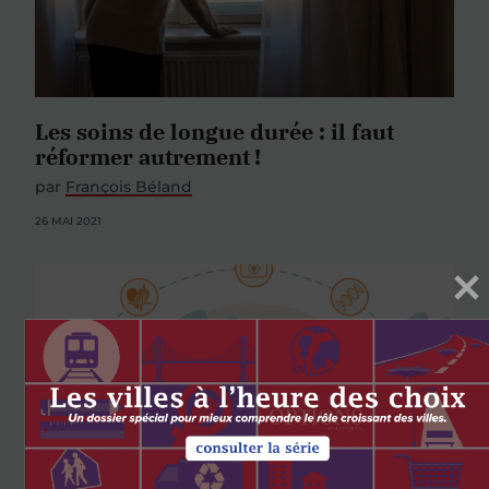
Les soins de longue durée : il faut
réformer autrement !
par
François Béland
26 MAI 2021