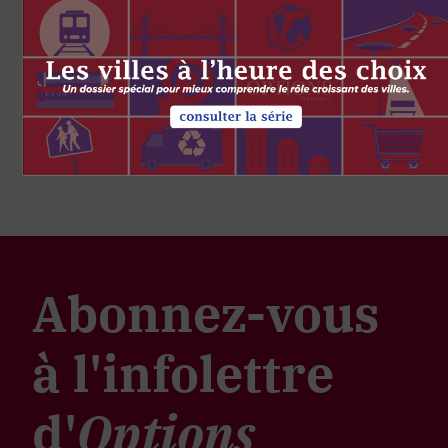
Abonnez-vous
à l'infolettre
d'
Options