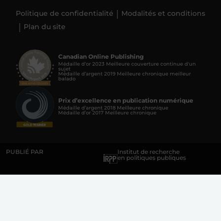
Politique de confidentialité
Modalités et conditions
Plan du site
Canadian Online Publishing
Médaille d’or 2023 Meilleure couverture continue d'un
sujet
Médaille d’argent 2019 Meilleure chronique meilleur
balado
Prix d’excellence en publication numérique
Médaille d’argent 2018 Meilleure chronique
Médaille d’or 2017 Meilleure chronique
PUBLIÉ PAR
Institut de recherche
en politiques publiques