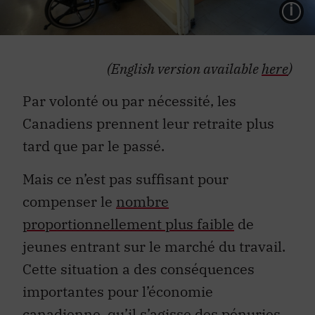
L
(English version available
here
)
Par volonté ou par nécessité, les
Canadiens prennent leur retraite plus
tard que par le passé.
Mais ce n’est pas suffisant pour
compenser le
nombre
proportionnellement plus faible
de
jeunes entrant sur le marché du travail.
Cette situation a des conséquences
importantes pour l’économie
canadienne, qu’il s’agisse des pénuries