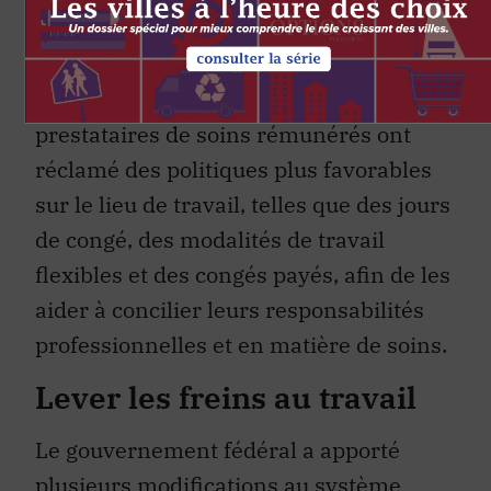
Les personnes interrogées dans le cadre
d’un
récent sondage
mené auprès de
3000 aidants non rémunérés et
prestataires de soins rémunérés ont
réclamé des politiques plus favorables
sur le lieu de travail, telles que des jours
de congé, des modalités de travail
flexibles et des congés payés, afin de les
aider à concilier leurs responsabilités
professionnelles et en matière de soins.
Lever les freins au travail
Le gouvernement fédéral a apporté
plusieurs modifications au système