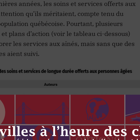
ières années, les soins et services offerts aux
attention qu’ils méritaient, compte tenu du
population québécoise. Pourtant, plusieurs
et plans d’action (voir le tableau ci-dessous)
orer les services aux aînés, mais sans que des
s aient suivi.