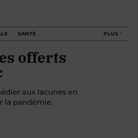
ALE
SANTÉ
PLUS
es offerts
c
médier aux lacunes en
r la pandémie.