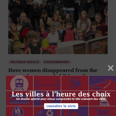
POLITIQUE SOCIALE
GOUVERNEMENT
Have women disappeared from the
messaging around child care?
par
Elizabeth Goodyear-Grant
Rebecca Wallace
11 MARS 2019