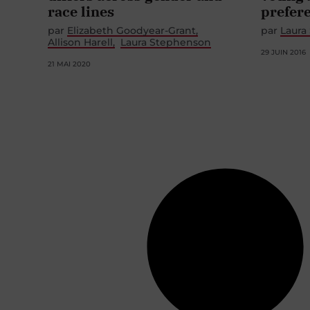
race lines
prefer
par
Elizabeth Goodyear-Grant
par
Laura
Allison Harell
Laura Stephenson
29 JUIN 2016
21 MAI 2020