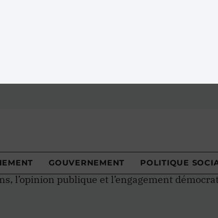
NEMENT
GOUVERNEMENT
POLITIQUE SOCI
ra Stephenson
Stephenson
est professeure à l’Université Wester
m on Electoral Democracy
. Ses recherches port
ons, l’opinion publique et l’engagement démocra