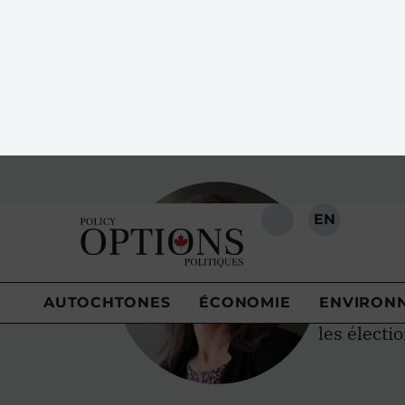
EN
RECHERCHE
AUTOCHTONES
ÉCONOMIE
ENVIRON
Lau
Laura B. 
Consortiu
les électi