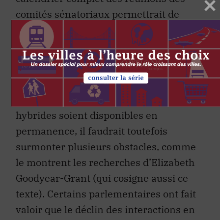
comités sénatoriaux permettrait de
garantir qu’il y ait plus de lieux
parlementaires où les préférences
politiques des femmes peuvent être
abordées.
Pour que les options à distance et
hybrides soient disponibles en
permanence, il faudrait toutefois
surmonter plusieurs obstacles, comme
le montrent les recherches d’Elizabeth
Goodyear-Grant (qui cosigne aussi ce
texte). Certains parlementaires ont fait
valoir que le déclin des interactions en