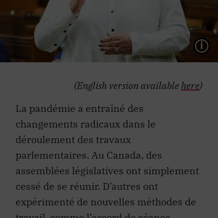
L
(English version available
here
)
La pandémie a entraîné des
changements radicaux dans le
déroulement des travaux
parlementaires. Au Canada, des
assemblées législatives ont simplement
cessé de se réunir. D’autres ont
expérimenté de nouvelles méthodes de
travail, comme l’accord de séance