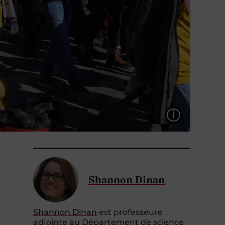
LÉGEND
Shannon Dinan
Shannon Dinan
est
professeure
adjointe au
D
épartement de science