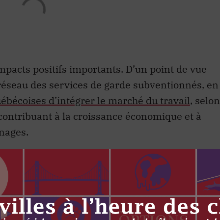
mpacts positifs importants. D’un point de vue
réseau des services de garde subventionnés, en
bécoises d’intégrer le marché du travail
, selon
contribuant à la croissance économique et à
énages.
la province canadienne où la « pénalité à la
nte au Canada. L’arrivée d’un enfant a un effet
essionnelle des Québécoises que sur celle des
 2024,
85,1 % des Québécoises ayant un enfant
au marché du travail, comparativement à 78,6 %