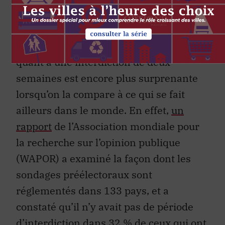
suggèrent que l’impact des sondages
électoraux est surestimé.
La recommandation d’Élections Ontario
quant à une interdiction de deux
semaines est encore plus surprenante
lorsqu’on la compare à ce qui se fait
ailleurs dans le monde. En effet,
un
rapport
de l’Association mondiale pour
la recherche sur l’opinion publique
(WAPOR) a examiné la façon dont les
sondages préélectoraux sont
réglementés dans 133 pays, et a
constaté qu’il n’y avait pas de période
d’interdiction dans 32 % de ceux qui ont