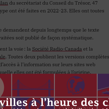
ilan
du secrétariat du Conseil du Trésor, 47
pe ont été faites en 2022-23. Elles ont toutes
e demandent depuis longtemps que le texte
aitées soit publié de façon systématique.
nt la voie : la
Société Radio-Canada
et la
ale
. Toutes deux publient les versions complète
accès à l’information sur leurs sites web
uelle elles ont été formulées à l’origine.
territoriaux respectent déjà cette pratique
arence. Par exemple,
Terre-Neuve-et-Labrador
,
lle-Écosse
et le
Yukon
rendent disponibles
ès à l’information de façon proactive, un