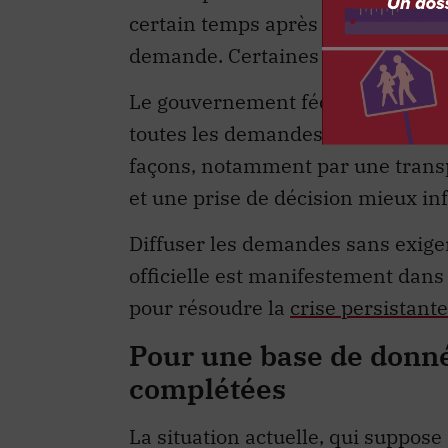
certain temps après qu’elles ont 
demande. Certaines villes le font
Le gouvernement fédéral devrait s
toutes les demandes d’accès à l’in
façons, notamment par une transp
et une prise de décision mieux in
Diffuser les demandes sans exiger
officielle est manifestement dans 
pour résoudre la
crise persistante
Pour une base de donn
complétées
La situation actuelle, qui suppose