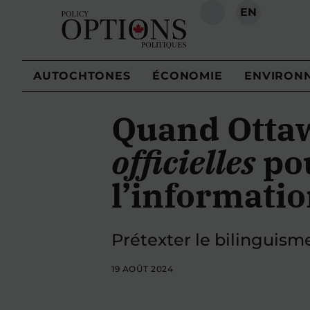
EN
RECHERCHE
AUTOCHTONES
ÉCONOMIE
ENVIRON
Quand Ottaw
officielles
pou
l’informati
Prétexter le bilinguism
19 AOÛT 2024