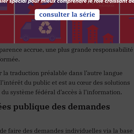
été communiquées à la personne qui a fait la
 également, dont
Vancouver
et
Montréal
.
uivre cet exemple. La publication intégrale de
formation sert l’intérêt public de plusieurs
arence accrue, une plus grande responsabilité
formée.
 la traduction préalable dans l’autre langue
l’intérêt du public et est au cœur des solutions
du système fédéral d’accès à l’information.
ées publique des demandes
 de faire des demandes individuelles via la base