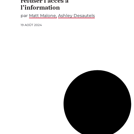
refuser l’accès à
l’information
par
Matt Malone
Ashley Desautels
19 AOÛT 2024