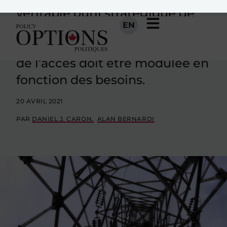
véritable outil stratégique de
développement
socioéconomique où la qualité
de l’accès doit être modulée en
fonction des besoins.
20 AVRIL 2021
PAR
DANIEL J. CARON
ALAN BERNARDI