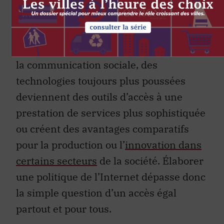
téléchargement accrues ; d’autres sont à
la recherche du meilleur prix possible »
.
Au-delà du simple divertissement ou de
la communication sociale, des
technologies toujours plus poussées
deviennent des outils d’accès à une
prestation de services plus sophistiquée
ou créent des avantages comparatifs
pour la production ou l’
innovation dans
certains secteurs
de la société. Élaborer
une politique de l’Internet dépasse donc
la simple question d’un accès égal
partout et pour tous.