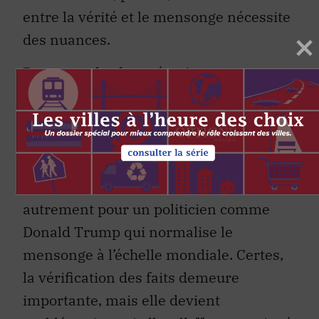
entre la vérité et le mensonge nécessite
des nuances.
Par exemple, deux témoins peuvent
rapporter différemment un même
évènement.
Leurs propos peuvent être
honnêtes, mais contradictoires, chacun
rapportant le même évènement selon
son propre point de vue
. Mais il en est
autrement pour un politicien comme
Donald Trump qui normalise le
mensonge à l’échelle mondiale. Certes,
la vérification des faits demeure
importante, mais elle devient