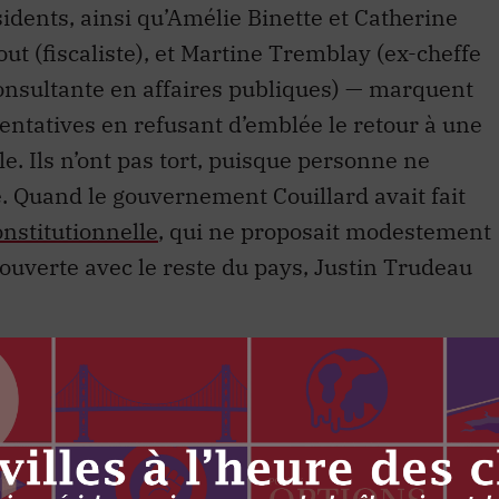
idents, ainsi qu’Amélie Binette et Catherine
ut (fiscaliste), et Martine Tremblay (ex-cheffe
onsultante en affaires publiques) — marquent
tentatives en refusant d’emblée le retour à une
e. Ils n’ont pas tort, puisque personne ne
e. Quand le gouvernement Couillard avait fait
onstitutionnelle
, qui ne proposait modestement
ouverte avec le reste du pays, Justin Trudeau
ion. Affirmation. Action.
,
suggère plutôt
n gardant pour objectif une meilleure
 compétences et de son autonomie. Plutôt que
endant une occasion qui ne viendra jamais, les
ngements à faire et des gains à réaliser