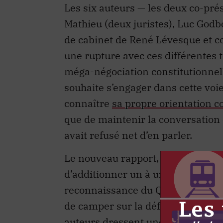
Les six auteurs — les deux co-prés
Mathieu (deux juristes), Luc Godbo
de cabinet de René Lévesque et c
une rupture avec ces différentes 
méga-négociation constitutionnell
souhaite s’engager dans cette voi
connaître
sa propre orientation c
que de maintenir la conversation 
avait refusé net d’en parler.
Le nouveau rapport, intitulé
Ambit
d’additionner un à un les gains, e
reconnaissance du Québec, de ses
de camper sur la défensive en att
auteurs dressent une liste des cha