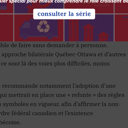
ionnel
pproche privilégiée est l’unilatéralisme, pour
ssible de faire sans demander à personne.
 approche bilatérale Québec-Ottawa et d’autres
e sont là des voies plus difficiles, moins
ité recommande notamment l’adoption d’une
qui mettrait en place une « refonte » des règles
symboles en vigueur, afin d’affirmer la non-
dre fédéral canadien et l’existence
bécoise.