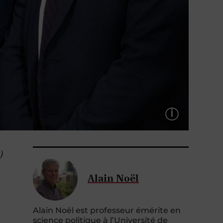
LÉGEND
)
Alain Noël
Alain Noël est professeur émérite en
science politique à l’Université de