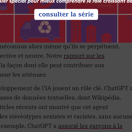
nt pas accès à des formations poussées.
 de données générées par des bases constituées
 des images, des textes et des données
 préjugés. Ses effets sur les groupes
méconnus alors même qu’ils se perpétuent,
ective et neutre. Notre
rapport sur les
 la façon dont elle peut contribuer aux
 pour les atténuer.
eloppement de l’IA jouent un rôle clé. ChatGPT 
ases de données textuelles, dont Wikipédia.
rticles récents ont montré que cet agent
es stéréotypes sexistes et racistes, sans aucun
r exemple, ChatGPT a
associé les garçons à la