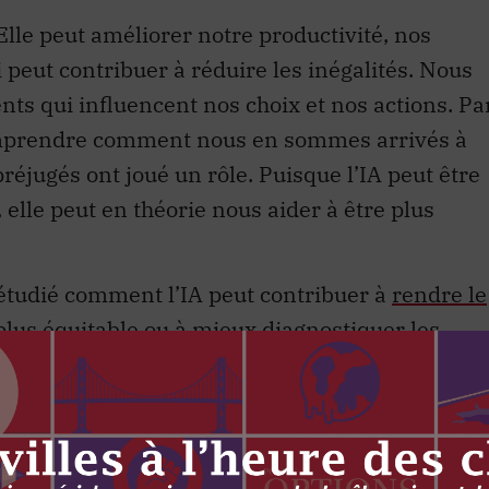
Elle peut améliorer notre productivité, nos
i peut contribuer à réduire les inégalités. Nous
nts qui influencent nos choix et nos actions. Pa
e comprendre comment nous en sommes arrivés à
 préjugés ont joué un rôle. Puisque l’IA peut être
elle peut en théorie nous aider à être plus
étudié comment l’IA peut contribuer à
rendre le
plus équitable
ou à
mieux diagnostiquer les
re que des consultants qui utilisent la version
obtiennent de meilleurs résultats
que ceux qui
 présentant des déficits de compétences étaient
 bénéficier, ce qui pourrait permettre d’égalise