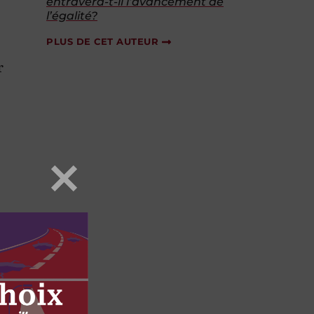
entravera-t-il l’avancement de
l’égalité?
PLUS DE CET AUTEUR
r
r