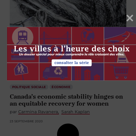
POLITIQUE SOCIALE
ÉCONOMIE
Canada’s economic stability hinges on
an equitable recovery for women
par
Carmina Ravanera
Sarah Kaplan
23 SEPTEMBRE 2020