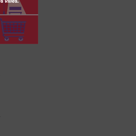
.
é
n