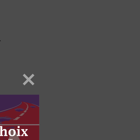
a
.
l
-