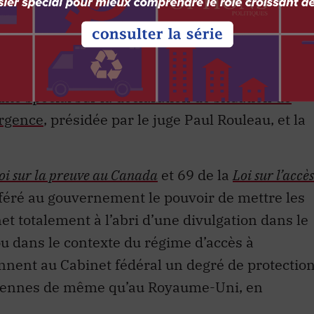
e c’est le cas pour la récente déclaration d’état
ations et barricades du convoi des camionneurs
ent investies d’un mandat d’examiner la validit
te spécial sur la déclaration de situation de
urgence
, présidée par le juge Paul Rouleau, et la
oi sur la preuve au Canada
et 69 de la
Loi sur l’accès
nféré au gouvernement le pouvoir de mettre les
t totalement à l’abri d’une divulgation dans le
u dans le contexte du régime d’accès à
onnent au Cabinet fédéral un degré de protectio
diennes de même qu’au Royaume-Uni, en