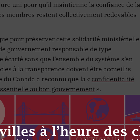
ure uni pour qu’il maintienne la confiance de l
s membres restent collectivement redevables
que pour préserver cette solidarité ministérielle
e de gouvernement responsable de type
re écarté sans que l’ensemble du système s’en
cles à la transparence doivent être accueillis
e du Canada a reconnu que la «
confidentialité
 essentielle au bon gouvernement
».
ue inégalée
 secret ministériel ne devrait pas être absolu. I
 recherche de la vérité lorsque la validité de
eusement contestée et que la loi exige que celle