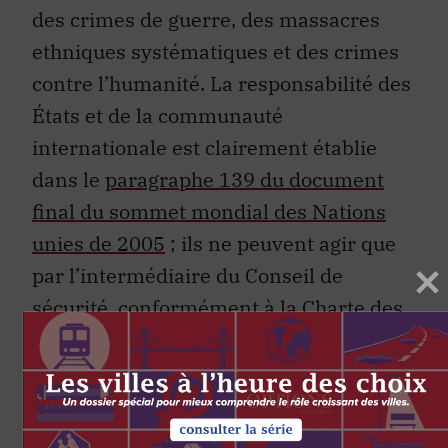
des crimes de guerre, des massacres
ethniques systématiques et des crimes
contre l’humanité. La responsabilité des
États et de la communauté
internationale est clairement établie
dans le
paragraphe 139 du document
final du sommet mondial des Nations
unies de 2005
; ils ne peuvent agir que
par l’intermédiaire du Conseil de
sécurité, conformément à la Charte des
Nations unies incluse dans le chapitre
VII.
Un pays comme le Canada qui agit